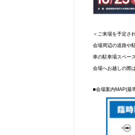
＜ご来場を予定さ
会場周辺の道路や
車の駐車場スペー
会場へお越しの際
■会場案内MAP(